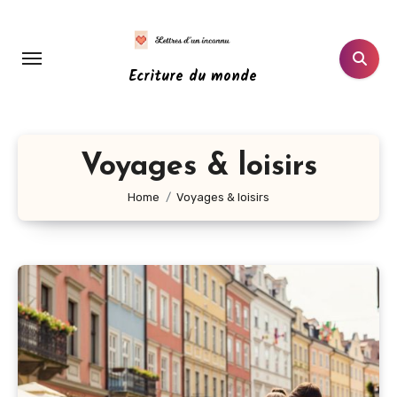
Aller
au
contenu
Ecriture du monde
principal
Voyages & loisirs
Home
Voyages & loisirs